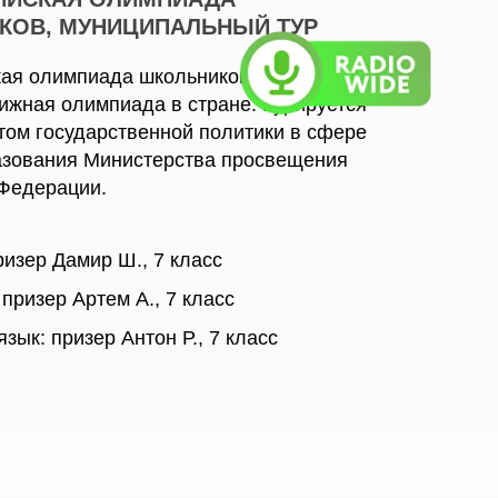
КОВ, МУНИЦИПАЛЬНЫЙ ТУР
кая олимпиада школьников — старейшая и
ижная олимпиада в стране. Курируется
ом государственной политики в сфере
азования Министерства просвещения
 Федерации.
ризер Дамир Ш., 7 класс
 призер Артем А., 7 класс
зык: призер Антон Р., 7 класс