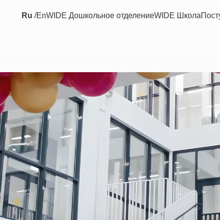
Ru
/
En
WIDE Дошкольное отделение
WIDE Школа
Пост
E
W
I
D
D
E
W
I