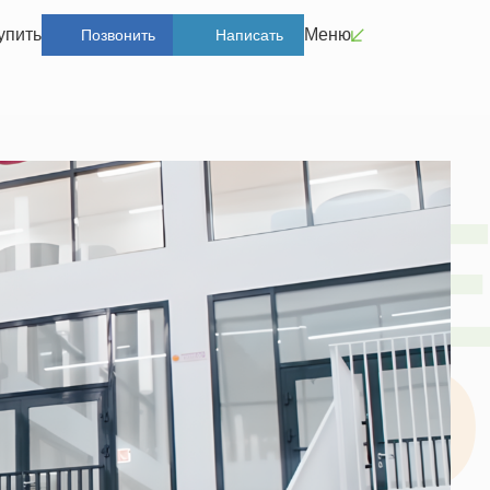
упить
Меню
Позвонить
Написать
E
W
I
D
D
E
W
I
D