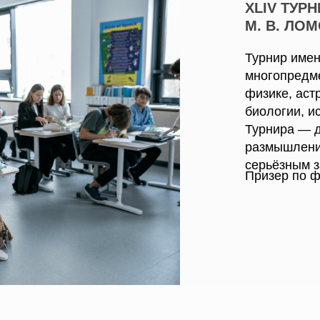
XLIV ТУР
М. В. ЛО
Турнир име
многопредме
физике, аст
биологии, и
Турнира — д
размышлени
серьёзным з
Призер по фи