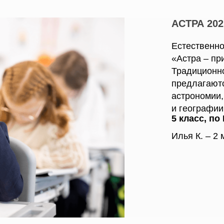
АСТРА 202
Естественно
«Астра – пр
Традиционно
предлагают
астрономии,
и географии
5 класс, по
Илья К. – 2 