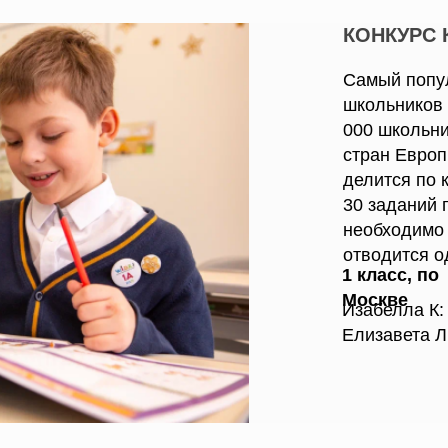
КОНКУРС 
Cамый попу
школьников 
000 школьни
стран Европ
делится по к
30 заданий 
необходимо
отводится о
1 класс, по
Москве
Изабелла К:
Елизавета Л