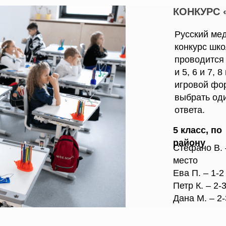
КОНКУРС 
Русский ме
конкурс шко
проводится 
и 5, 6 и 7, 
игровой фо
выбрать од
ответа.
5 класс, по
району
Стефано В. 
место
Ева П. – 1-2
Петр К. – 2-
Дана М. – 2